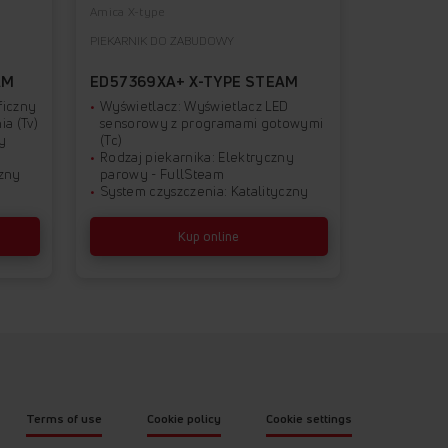
Amica X-type
Amica X-typ
PIEKARNIK DO ZABUDOWY
PIEKARNIK 
AM
ED57369XA+ X-TYPE STEAM
ED57545
ficzny
Wyświetlacz: Wyświetlacz LED
Wyświetl
ia (Tv)
sensorowy z programami gotowymi
sensorow
y
(Tc)
(Tc)
Rodzaj piekarnika: Elektryczny
Rodzaj pi
czny
parowy - FullSteam
parowy -
System czyszczenia: Katalityczny
System c
Kup online
Terms of use
Cookie policy
Cookie settings