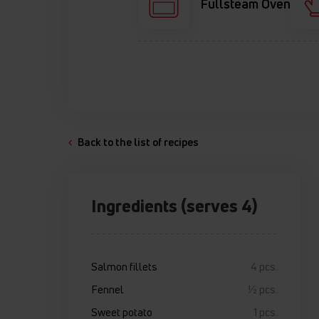
Fullsteam Oven
Back to the list of recipes
Ingredients (serves 4)
Salmon fillets
4 pcs.
Fennel
½ pcs.
Sweet potato
1 pcs.