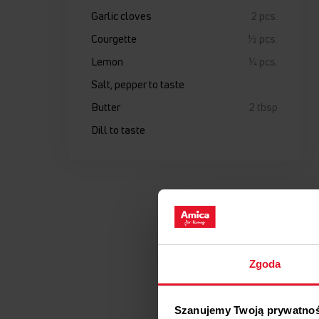
Garlic cloves
2 pcs.
Courgette
½ pcs.
Lemon
¼ pcs.
Salt, pepper to taste
Butter
2 tbsp
Dill to taste
Zgoda
Szanujemy Twoją prywatno
Br