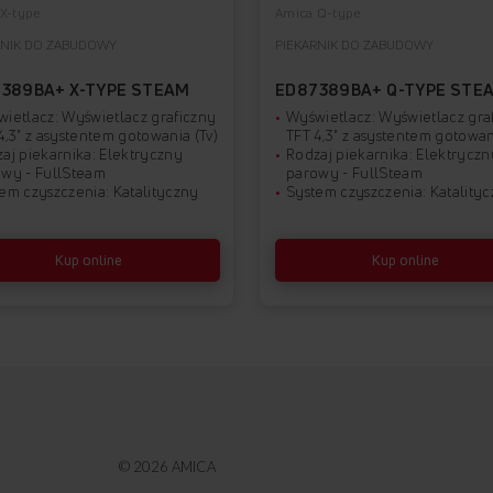
X-type
Amica Q-type
RNIK DO ZABUDOWY
PIEKARNIK DO ZABUDOWY
389BA+ X-TYPE STEAM
ED87389BA+ Q-TYPE STE
ietlacz: Wyświetlacz graficzny
Wyświetlacz: Wyświetlacz gra
4,3" z asystentem gotowania (Tv)
TFT 4,3" z asystentem gotowan
aj piekarnika: Elektryczny
Rodzaj piekarnika: Elektryczn
wy - FullSteam
parowy - FullSteam
em czyszczenia: Katalityczny
System czyszczenia: Katality
Kup online
Kup online
© 2026 AMICA