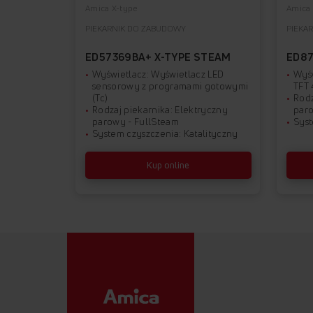
Amica X-type
Amica 
PIEKARNIK DO ZABUDOWY
PIEKA
ED57369BA+ X-TYPE STEAM
ED87
Wyświetlacz: Wyświetlacz LED
Wyśw
sensorowy z programami gotowymi
TFT 
(Tc)
Rodz
Rodzaj piekarnika: Elektryczny
paro
parowy - FullSteam
Syst
System czyszczenia: Katalityczny
Kup online