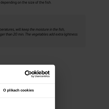
depending on the size of the fish.
ratures, will keep the moisture in the fish,
onger than 20 min. The vegetables add extra lightness
O plikach cookies
ves