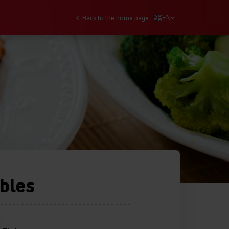
EN
Back to the home page
bles