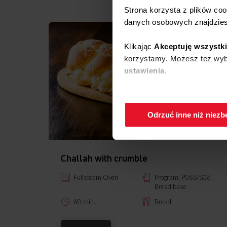
Strona korzysta z plików co
danych osobowych znajdzie
Klikając
Akceptuję wszystk
korzystamy. Możesz też wybr
ustawienia.
W każdej chwili możesz zmi
cookies.
Odrzuć inne niż niez
Challah with crumble
Fullsteam Oven
Program: P06S/S06
Bread base
60 min.
Bread