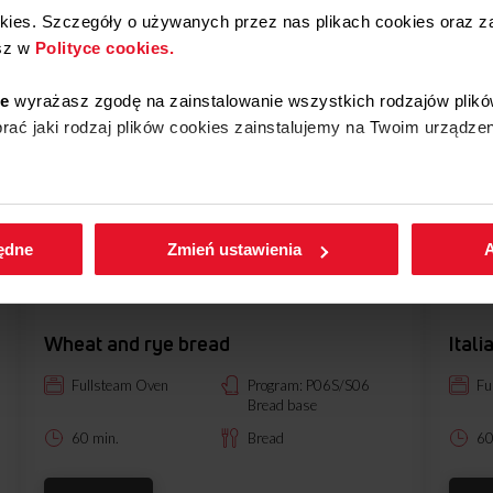
okies. Szczegóły o używanych przez nas plikach cookies oraz 
sz w
Polityce cookies.
ie
wyrażasz zgodę na zainstalowanie wszystkich rodzajów plikó
ać jaki rodzaj plików cookies zainstalujemy na Twoim urządzen
enić wybrane przez Ciebie ustawienia plików cookies wchodząc
będne
Zmień ustawienia
A
Wheat and rye bread
Ital
Fullsteam Oven
Program: P06S/S06
Fu
Bread base
60 min.
Bread
60