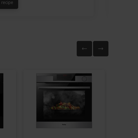
 recipe
See reci