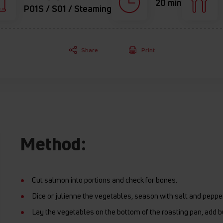
20 min
P01S / S01 / Steaming
Share
Print
Method:
Cut salmon into portions and check for bones.
Dice or julienne the vegetables, season with salt and pepper
Lay the vegetables on the bottom of the roasting pan, add b