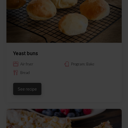
Yeast buns
Air fryer
Program: Bake
Bread
See recipe