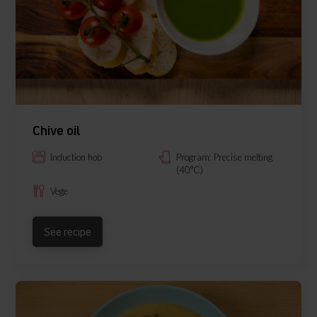
Chive oil
Induction hob
Program: Precise melting
(40°C)
Vege
See recipe