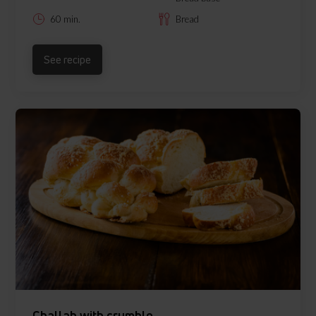
60 min.
Bread
See recipe
Challah with crumble