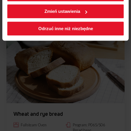
W każdej chwili możesz zmienić wybrane przez Ciebie
See recipe
ustawienia plików cookies wchodząc w zakładkę
Zmień ustawienia
Polityka cookies.
Odrzuć inne niż niezbędne
Wheat and rye bread
Fullsteam Oven
Program: P06S/S06
Bread base