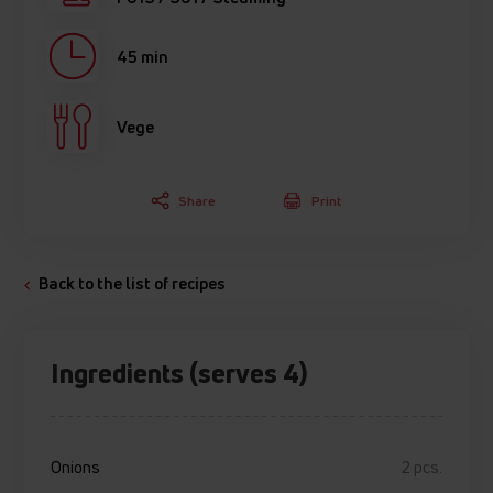
45 min
Vege
Share
Print
Back to the list of recipes
Ingredients (serves 4)
Onions
2 pcs.