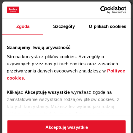
Bread
Cakes and desserts
Vege
Meat
Fish
Zgoda
Szczegóły
O plikach cookies
Szanujemy Twoją prywatność
Strona korzysta z plików cookies. Szczegóły o
używanych przez nas plikach cookies oraz zasadach
przetwarzania danych osobowych znajdziesz w
Polityce
cookies.
Klikając
Akceptuję wszystkie
wyrażasz zgodę na
zainstalowanie wszystkich rodzajów plików cookies, z
Yeast buns
których korzystamy. Możesz też wybrać jaki rodzaj
plików cookies zainstalujemy na Twoim urządzeniu,
Air fryer
Program: Bake
klikając
Zmień ustawienia.
Bread
Akceptuję wszystkie