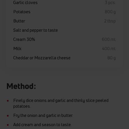
Garlic cloves
3 pcs.
Potatoes
800 g
Butter
2 tbsp
Salt and pepper to taste
Cream 30%
600 ml
Milk
400 ml
Cheddar or Mozzarella cheese
80 g
Method:
Finely dice onions and garlic and thinly slice peeled
potatoes.
Fry the onion and garlic in butter.
Add cream and season to taste.