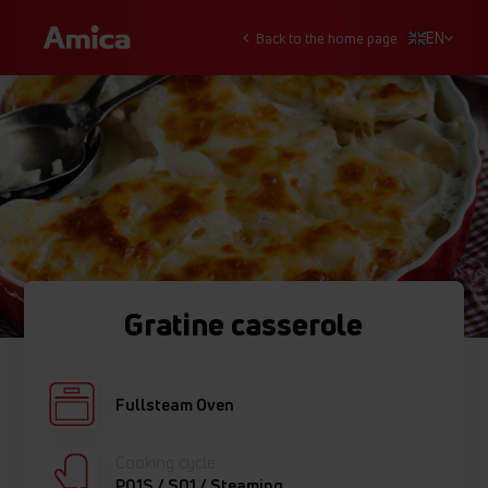
EN
Back to the home page
Gratine casserole
Fullsteam Oven
Cooking cycle:
P01S / S01 / Steaming