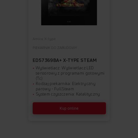
Amica X-type
PIEKARNIK DO ZABUDOWY
ED57369BA+ X-TYPE STEAM
Wyświetlacz: Wyświetlacz LED
sensorowy z programami gotowymi
(Tc)
Rodzaj piekarnika: Elektryczny
parowy - FullSteam
System czyszczenia: Katalityczny
Kup online