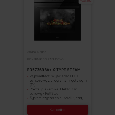
Polecany
Amica X-type
PIEKARNIK DO ZABUDOWY
ED57369BA+ X-TYPE STEAM
Wyświetlacz: Wyświetlacz LED
sensorowy z programami gotowymi
(Tc)
Rodzaj piekarnika: Elektryczny
parowy - FullSteam
System czyszczenia: Katalityczny
Kup online