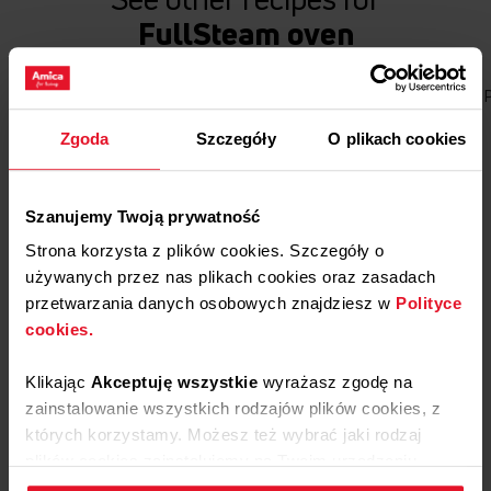
FullSteam oven
Bread
Cakes and desserts
Vege
Meat
Fish
Zgoda
Szczegóły
O plikach cookies
Szanujemy Twoją prywatność
Strona korzysta z plików cookies. Szczegóły o
używanych przez nas plikach cookies oraz zasadach
przetwarzania danych osobowych znajdziesz w
Polityce
cookies.
Klikając
Akceptuję wszystkie
wyrażasz zgodę na
zainstalowanie wszystkich rodzajów plików cookies, z
których korzystamy. Możesz też wybrać jaki rodzaj
plików cookies zainstalujemy na Twoim urządzeniu,
Wheat and rye bread
klikając
Zmień ustawienia.