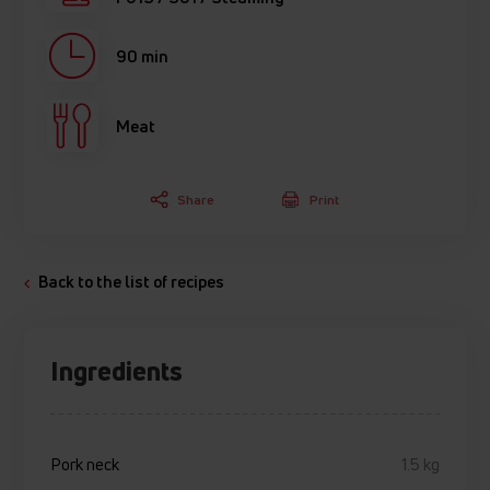
90 min
Meat
Share
Print
Back to the list of recipes
Ingredients
Pork neck
1.5 kg