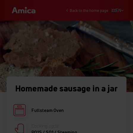
EN
Back to the home page
Homemade sausage in a jar
Fullsteam Oven
Cooking cycle:
P01S / S01 / Steaming