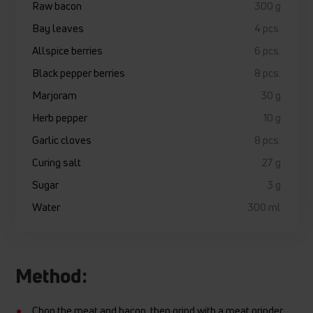
Raw bacon
300 g
Bay leaves
4 pcs.
Allspice berries
6 pcs.
Black pepper berries
8 pcs.
Marjoram
30 g
Herb pepper
10 g
Garlic cloves
8 pcs.
Curing salt
27 g
Sugar
3 g
Water
300 ml
Method:
Chop the meat and bacon, then grind with a meat grinder