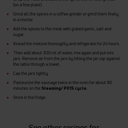
(on a fine plate).
Grind all the spices in a coffee grinder or grind them finely
in a mortar.
Add the spices to the meat with grated garlic, salt and
sugar.
Knead the mixture thoroughly and refrigerate for 24 hours.
Then add about 300 ml of water, mix again and put into
jars. Remove air from the jars by hitting the jar cap against
the table through a towel.
Cap the jars tightly.
Pasteurize the sausage twice in the oven for about 90
minutes on the
Steaming/ P01S cycle.
Store in the fridge.
See other recipes for