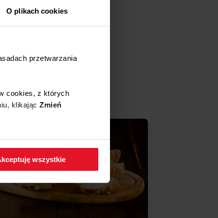
O plikach cookies
zasadach przetwarzania
w cookies, z których
ves
iu, klikając
Zmień
 w zakładkę
Polityka
kceptuję wszystkie