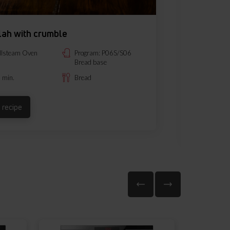
lah with crumble
Tradition
icing
llsteam Oven
Program: P06S/S06
Bread base
Fullste
 min.
Bread
60 min.
 recipe
See reci