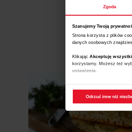
Zgoda
Szanujemy Twoją prywatno
Strona korzysta z plików co
danych osobowych znajdzie
Klikając
Akceptuję wszystk
Br
korzystamy. Możesz też wybr
ustawienia.
W każdej chwili możesz zmi
cookies.
Odrzuć inne niż niez