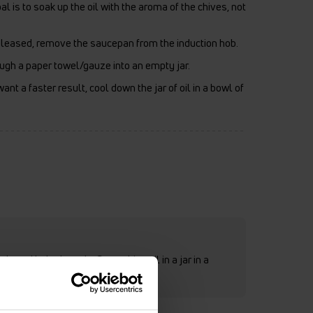
l is to soak up the oil with the aroma of the chives, not
eleased, remove the saucepan from the induction hob.
ough a paper towel/gauze into an empty jar.
nt a faster result, cool down the jar of oil in a bowl of
.
ads and baked goods. Store chive oil in a jar in a