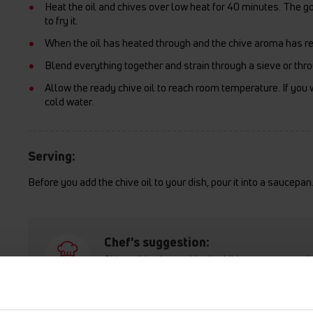
Heat the oil and chives over low heat for 40 minutes. The goa
to fry it.
When the oil has heated through and the chive aroma has r
Blend everything together and strain through a sieve or thr
Allow the ready chive oil to reach room temperature. If you wa
cold water.
Serving:
Before you add the chive oil to your dish, pour it into a saucepan
Chef's suggestion:
Chive oil is also an ideal addition to soups, sal
fridge for no longer than 10 days.