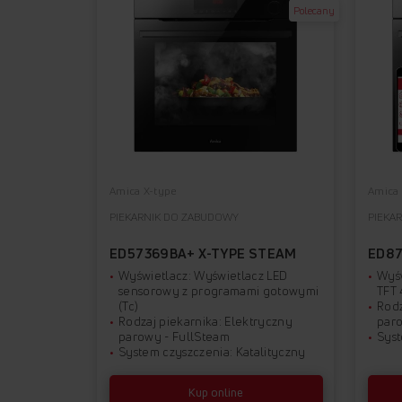
Polecany
Amica X-type
Amica 
PIEKARNIK DO ZABUDOWY
PIEKA
ED57369BA+ X-TYPE STEAM
ED87
Wyświetlacz: Wyświetlacz LED
Wyśw
sensorowy z programami gotowymi
TFT 
(Tc)
Rodz
Rodzaj piekarnika: Elektryczny
paro
parowy - FullSteam
Syst
System czyszczenia: Katalityczny
Kup online