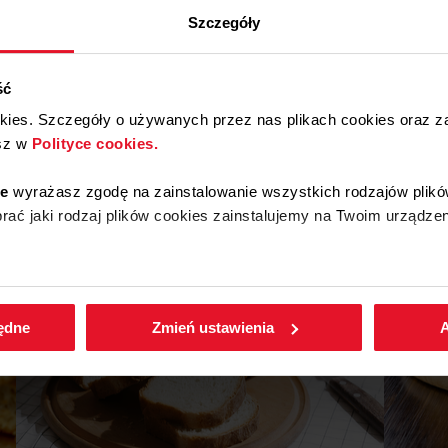
Szczegóły
See other recipes for
ść
okies. Szczegóły o używanych przez nas plikach cookies oraz 
FullSteam oven
sz w
Polityce cookies.
ie
wyrażasz zgodę na zainstalowanie wszystkich rodzajów plikó
ead
Cakes and desserts
Vege
Meat
Fish
Preser
ać jaki rodzaj plików cookies zainstalujemy na Twoim urządzen
enić wybrane przez Ciebie ustawienia plików cookies wchodząc
będne
Zmień ustawienia
A