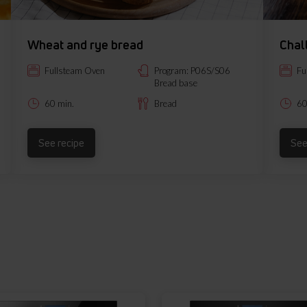
Wheat and rye bread
Chal
Fullsteam Oven
Program: P06S/S06
Fu
Bread base
60 min.
Bread
60
See recipe
See