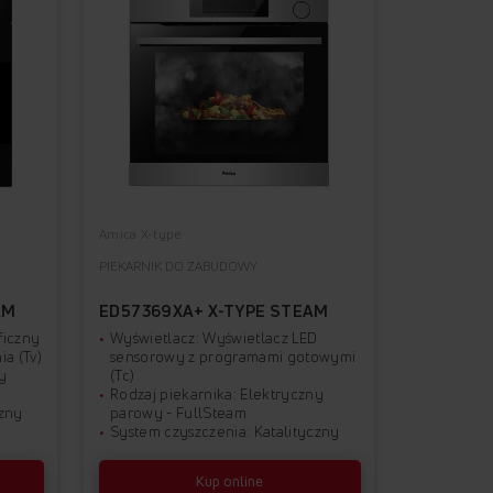
Amica X-type
Amica X-typ
PIEKARNIK DO ZABUDOWY
PIEKARNIK 
AM
ED57369XA+ X-TYPE STEAM
ED57545
ficzny
Wyświetlacz: Wyświetlacz LED
Wyświetl
ia (Tv)
sensorowy z programami gotowymi
sensorow
y
(Tc)
(Tc)
Rodzaj piekarnika: Elektryczny
Rodzaj pi
czny
parowy - FullSteam
parowy -
System czyszczenia: Katalityczny
System c
Kup online