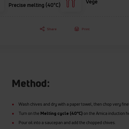
Vege
Precise melting (40°C)
Share
Print
Method:
Wash chives and dry with a paper towel, then chop very fine
Turn on the
Melting cycle (40°C)
on the Amica induction h
Pour oil into a saucepan and add the chopped chives.