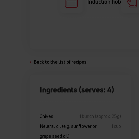
Induction hob
Back to the list of recipes
Ingredients (serves: 4)
Chives
1 bunch (approx. 25g)
Neutral oil (e.g. sunflower or
1 cup
grape seed oil)