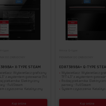
X-type
Amica Q-type
RNIK DO ZABUDOWY
PIEKARNIK DO ZABUDOWY
389BA+ X-TYPE STEAM
ED87389BA+ Q-TYPE STE
ietlacz: Wyświetlacz graficzny
Wyświetlacz: Wyświetlacz gra
4,3" z asystentem gotowania (Tv)
TFT 4,3" z asystentem gotowan
aj piekarnika: Elektryczny
Rodzaj piekarnika: Elektryczn
wy - FullSteam
parowy - FullSteam
em czyszczenia: Katalityczny
System czyszczenia: Katality
Kup online
Kup online