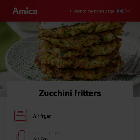
EN
Back to the home page
Zucchini fritters
Air fryer
Cooking cycle:
Air Fry