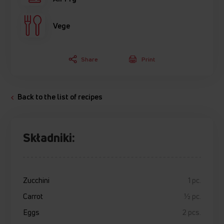
Vege
Share
Print
Back to the list of recipes
Składniki:
Zucchini
1 pc.
Carrot
½ pc.
Eggs
2 pcs.