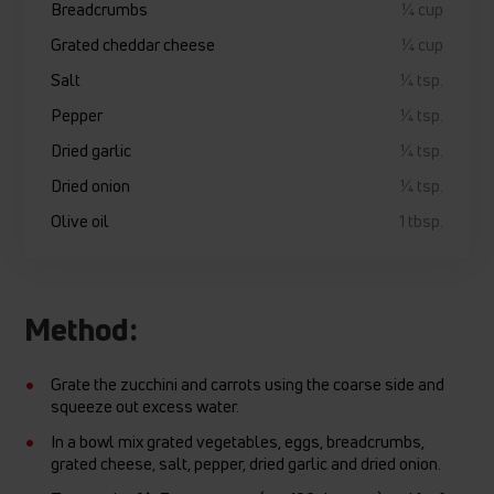
Breadcrumbs
¼ cup
Grated cheddar cheese
¼ cup
Salt
¼ tsp.
Pepper
¼ tsp.
Dried garlic
¼ tsp.
Dried onion
¼ tsp.
Olive oil
1 tbsp.
Method:
Grate the zucchini and carrots using the coarse side and
squeeze out excess water.
In a bowl mix grated vegetables, eggs, breadcrumbs,
grated cheese, salt, pepper, dried garlic and dried onion.