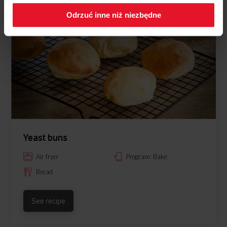
Odrzuć inne niż niezbędne
Yeast buns
Air fryer
Program: Bake
Bread
See recipe