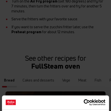
Turn on the
Air Fry program
(set 180 degrees) and fry for
7 minutes, then turn the fritters over and fry for another 5
minutes.
Serve the fritters with your favorite sauce.
If you want to serve the zucchini fritter later, use the
Preheat program
for about 12 minutes.
See other recipes for
FullSteam oven
Bread
Cakes and desserts
Vege
Meat
Fish