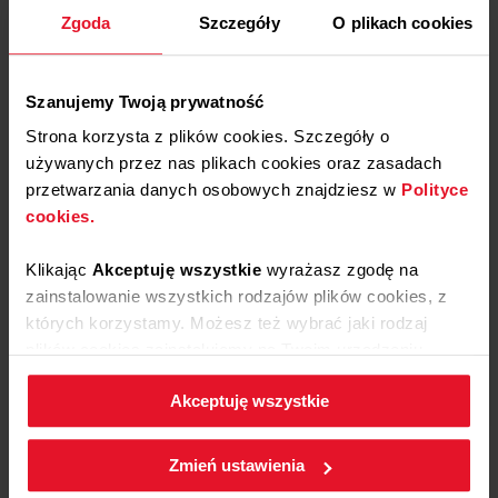
Zgoda
Szczegóły
O plikach cookies
Szanujemy Twoją prywatność
Strona korzysta z plików cookies. Szczegóły o
używanych przez nas plikach cookies oraz zasadach
przetwarzania danych osobowych znajdziesz w
Polityce
cookies.
Challah with crumble
Klikając
Akceptuję wszystkie
wyrażasz zgodę na
Fullsteam Oven
Program: P06S/S06
zainstalowanie wszystkich rodzajów plików cookies, z
Bread base
których korzystamy. Możesz też wybrać jaki rodzaj
60 min.
Bread
plików cookies zainstalujemy na Twoim urządzeniu,
klikając
Zmień ustawienia.
See recipe
Akceptuję wszystkie
W każdej chwili możesz zmienić wybrane przez Ciebie
ustawienia plików cookies wchodząc w zakładkę
Zmień ustawienia
Polityka cookies.