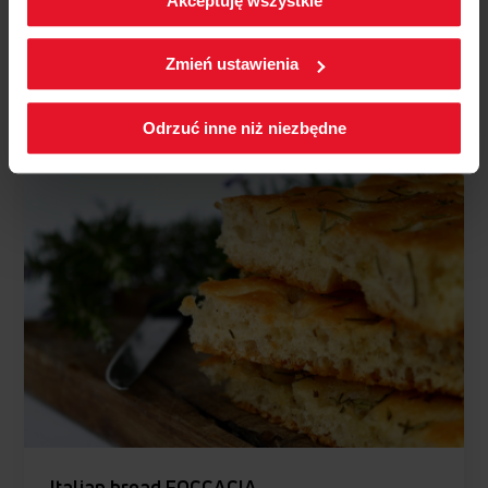
Akceptuję wszystkie
W każdej chwili możesz zmienić wybrane przez Ciebie
60 min.
Bread
ustawienia plików cookies wchodząc w zakładkę
Zmień ustawienia
Polityka cookies.
See recipe
Odrzuć inne niż niezbędne
Italian bread FOCCACIA