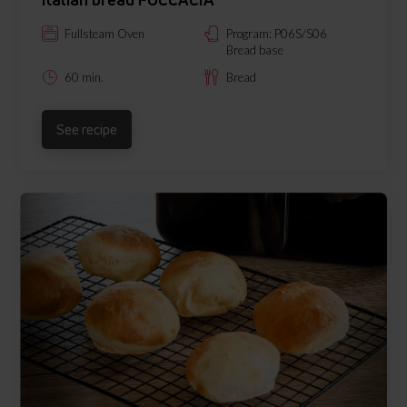
Fullsteam Oven
Program: P06S/S06
Bread base
60 min.
Bread
See recipe