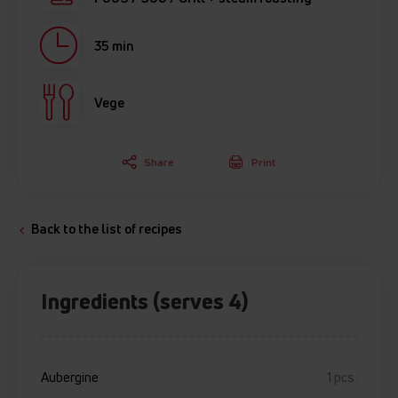
35 min
Vege
Share
Print
Back to the list of recipes
Ingredients (serves 4)
Aubergine
1 pcs.