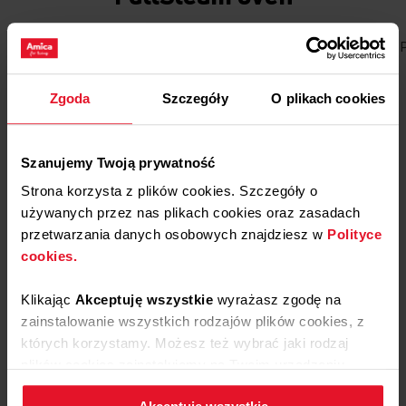
Bread
Cakes and desserts
Vege
Meat
Fish
Zgoda
Szczegóły
O plikach cookies
Szanujemy Twoją prywatność
Strona korzysta z plików cookies. Szczegóły o
używanych przez nas plikach cookies oraz zasadach
przetwarzania danych osobowych znajdziesz w
Polityce
cookies.
Klikając
Akceptuję wszystkie
wyrażasz zgodę na
zainstalowanie wszystkich rodzajów plików cookies, z
których korzystamy. Możesz też wybrać jaki rodzaj
Wheat and rye bread
plików cookies zainstalujemy na Twoim urządzeniu,
klikając
Zmień ustawienia.
Fullsteam Oven
Program: P06S/S06
Bread base