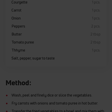
Courgette
1 pcs.
Carrot
1 pcs.
Onion
1 pcs.
Peppers
2 pcs.
Butter
2 tbsp
Tomato puree
2 tbsp
Thhyme
1 pcs.
Salt, pepper, sugar to taste
Method:
Wash, peel and finely dice or slice the vegetables.
Fry carrots with onions and tomato puree in hot butter.
Transfer the fried vegetables to a bowl and mix them with