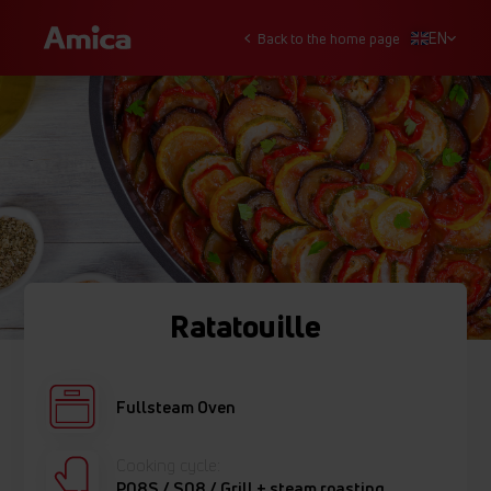
EN
Back to the home page
Ratatouille
Fullsteam Oven
Cooking cycle:
P08S / S08 / Grill + steam roasting