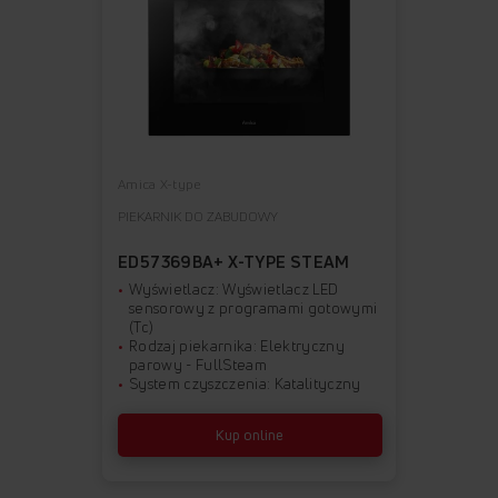
Amica X-type
PIEKARNIK DO ZABUDOWY
ED57369BA+ X-TYPE STEAM
Wyświetlacz: Wyświetlacz LED
sensorowy z programami gotowymi
(Tc)
Rodzaj piekarnika: Elektryczny
parowy - FullSteam
System czyszczenia: Katalityczny
Kup online