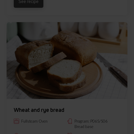
See recipe
Wheat and rye bread
Fullsteam Oven
Program: P06S/S06
Bread base