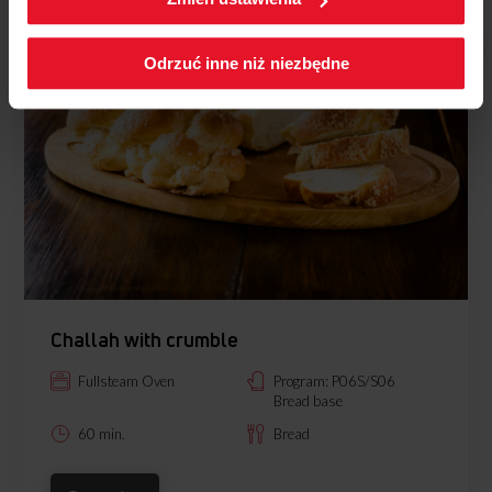
Polityka cookies.
Odrzuć inne niż niezbędne
Challah with crumble
Fullsteam Oven
Program: P06S/S06
Bread base
60 min.
Bread