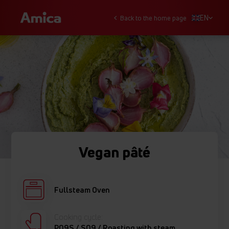
EN
Back to the home page
Vegan pâté
Fullsteam Oven
Cooking cycle:
P09S / S09 / Roasting with steam