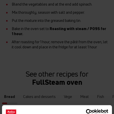
Blend the vegetables and at the end add spinach.
Mix thoroughly, season with salt and pepper.
Put the mixture into the greased baking tin.
Bake in the oven set to
Roasting with steam / P09S for
1 hour.
After roasting for 1 hour, remove the pâté from the oven, let
it cool down and place in the fridge for at least 1 hour
See other recipes for
FullSteam oven
Bread
Cakes and desserts
Vege
Meat
Fish