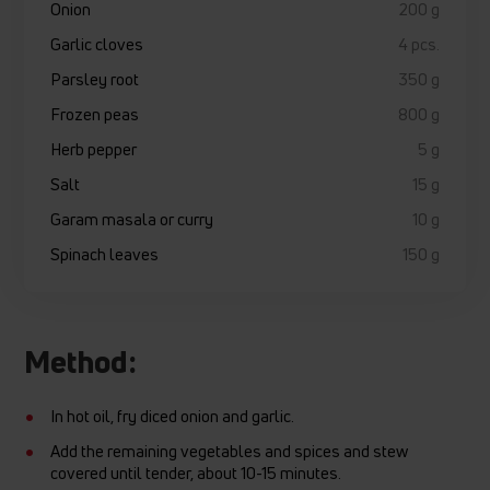
Onion
200 g
Garlic cloves
4 pcs.
Parsley root
350 g
Frozen peas
800 g
Herb pepper
5 g
Salt
15 g
Garam masala or curry
10 g
Spinach leaves
150 g
Method:
In hot oil, fry diced onion and garlic.
Add the remaining vegetables and spices and stew
covered until tender, about 10-15 minutes.