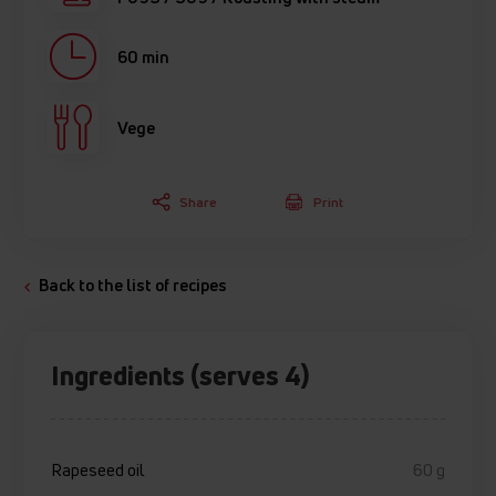
60 min
Vege
Share
Print
Back to the list of recipes
Ingredients (serves 4)
Rapeseed oil
60 g