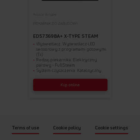
Amica X-type
PIEKARNIK DO ZABUDOWY
ED57369BA+ X-TYPE STEAM
Wyświetlacz: Wyświetlacz LED
sensorowy z programami gotowymi
(Tc)
Rodzaj piekarnika: Elektryczny
parowy - FullSteam
System czyszczenia: Katalityczny
Kup online
Terms of use
Cookie policy
Cookie settings