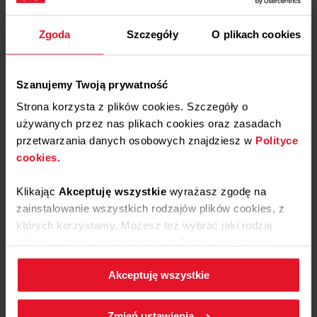
Zgoda
Szczegóły
O plikach cookies
Szanujemy Twoją prywatność
Strona korzysta z plików cookies. Szczegóły o
używanych przez nas plikach cookies oraz zasadach
przetwarzania danych osobowych znajdziesz w
Polityce
cookies.
Yeast buns
Klikając
Akceptuję wszystkie
wyrażasz zgodę na
zainstalowanie wszystkich rodzajów plików cookies, z
Air fryer
Program: Bake
których korzystamy. Możesz też wybrać jaki rodzaj
Bread
plików cookies zainstalujemy na Twoim urządzeniu,
klikając
Zmień ustawienia.
Akceptuję wszystkie
See recipe
W każdej chwili możesz zmienić wybrane przez Ciebie
ustawienia plików cookies wchodząc w zakładkę
Zmień ustawienia