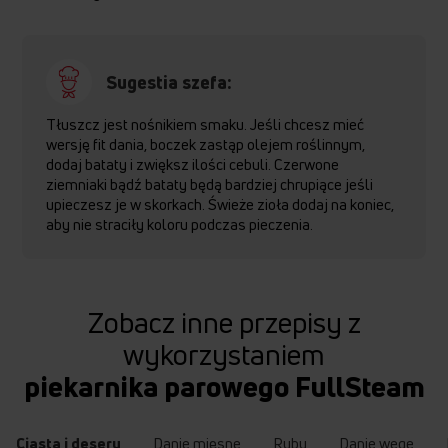
Sugestia szefa:
Tłuszcz jest nośnikiem smaku. Jeśli chcesz mieć
wersję fit dania, boczek zastąp olejem roślinnym,
dodaj bataty i zwiększ ilości cebuli. Czerwone
ziemniaki bądź bataty będą bardziej chrupiące jeśli
upieczesz je w skorkach. Świeże zioła dodaj na koniec,
aby nie straciły koloru podczas pieczenia.
Zobacz inne przepisy z
wykorzystaniem
piekarnika parowego FullSteam
Ciasta i desery
Danie mięsne
Ryby
Danie wege