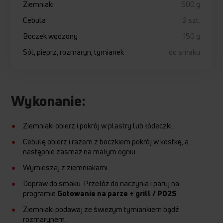
Ziemniaki
500 g
Cebula
2 szt.
Boczek wędzony
150 g
Sól, pieprz, rozmaryn, tymianek
do smaku
Wykonanie:
Ziemniaki obierz i pokrój w plastry lub łódeczki.
Cebulę obierz i razem z boczkiem pokrój w kostkę, a
następnie zasmaż na małym ogniu.
Wymieszaj z ziemniakami.
Dopraw do smaku. Przełóż do naczynia i paruj na
programie
Gotowanie na parze + grill / P02S
Ziemniaki podawaj ze świeżym tymiankiem bądź
rozmarynem.