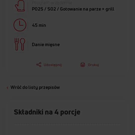
Program urządzenia:
P02S / S02 / Gotowanie na parze + grill
45 min
Danie mięsne
Udostępnij
Drukuj
Wróć do listy przepisów
Składniki na 4 porcje