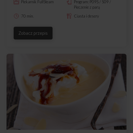
Piekarnik FullSteam
Program: P09S / S09 /
Pieczenie z parą
70 min.
Ciasta i desery
Zobacz przepis