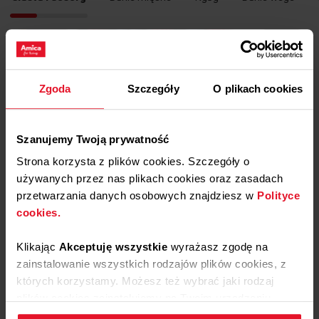
Zgoda
Szczegóły
O plikach cookies
Szanujemy Twoją prywatność
Strona korzysta z plików cookies. Szczegóły o
używanych przez nas plikach cookies oraz zasadach
Zobacz video
przetwarzania danych osobowych znajdziesz w
Polityce
cookies.
Tradycyjne ciasto drożdżowe z owocami i
Klikając
Akceptuję wszystkie
wyrażasz zgodę na
lukrem
zainstalowanie wszystkich rodzajów plików cookies, z
których korzystamy. Możesz też wybrać jaki rodzaj
Piekarnik FullSteam
Program: P06S / S06 /
Pieczywo podstawowe
plików cookies zainstalujemy na Twoim urządzeniu,
klikając
Zmień ustawienia.
60 min.
Ciasta i desery