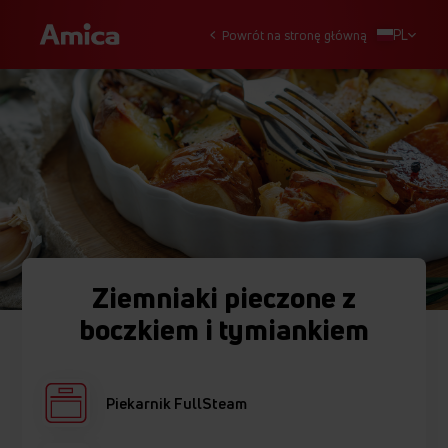
PL
Powrót na stronę główną
Ziemniaki pieczone z
boczkiem i tymiankiem
Piekarnik FullSteam