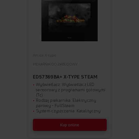
Amica X-type
PIEKARNIK DO ZABUDOWY
ED57369BA+ X-TYPE STEAM
Wyświetlacz: Wyświetlacz LED
sensorowy z programami gotowymi
(Tc)
Rodzaj piekarnika: Elektryczny
parowy - FullSteam
System czyszczenia: Katalityczny
Kup online