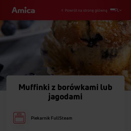
PL
Powrót na stronę główną
Muffinki z borówkami lub
jagodami
Piekarnik FullSteam