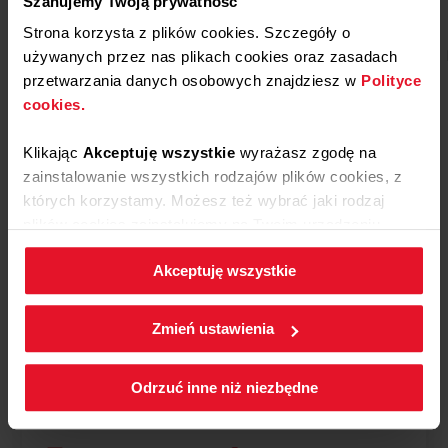
Szanujemy Twoją prywatność
Strona korzysta z plików cookies. Szczegóły o
Ciasta i desery
Danie mięsne
Ryby
Danie wege
używanych przez nas plikach cookies oraz zasadach
przetwarzania danych osobowych znajdziesz w
Polityce
cookies.
Klikając
Akceptuję wszystkie
wyrażasz zgodę na
zainstalowanie wszystkich rodzajów plików cookies, z
których korzystamy. Możesz też wybrać jaki rodzaj
plików cookies zainstalujemy na Twoim urządzeniu,
klikając
Zmień ustawienia.
Akceptuję wszystkie
W każdej chwili możesz zmienić wybrane przez Ciebie
Zobacz video
ustawienia plików cookies wchodząc w zakładkę
Zmień ustawienia
Polityka cookies.
Odrzuć inne niż niezbędne
Tradycyjne ciasto drożdżowe z owocami i
lukrem