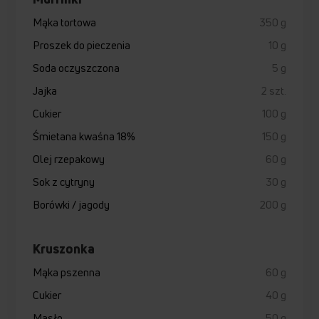
Mąka tortowa
350 g
Proszek do pieczenia
10 g
Soda oczyszczona
5 g
Jajka
2 szt.
Cukier
100 g
Śmietana kwaśna 18%
150 g
Olej rzepakowy
60 g
Sok z cytryny
30 g
Borówki / jagody
200 g
Kruszonka
Mąka pszenna
60 g
Cukier
40 g
Masło
50 g