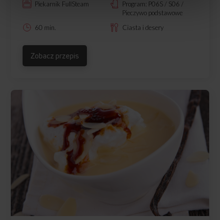
Piekarnik FullSteam
Program: P06S / S06 /
Pieczywo podstawowe
60 min.
Ciasta i desery
Zobacz przepis