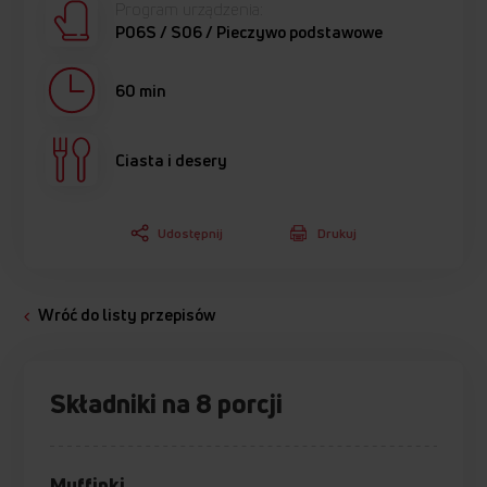
Program urządzenia:
P06S / S06 / Pieczywo podstawowe
60 min
Ciasta i desery
Udostępnij
Drukuj
Wróć do listy przepisów
Składniki na 8 porcji
Muffinki