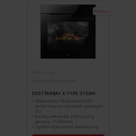
Polecany
Amica X-type
PIEKARNIK DO ZABUDOWY
ED57369BA+ X-TYPE STEAM
Wyświetlacz: Wyświetlacz LED
sensorowy z programami gotowymi
(Tc)
Rodzaj piekarnika: Elektryczny
parowy - FullSteam
System czyszczenia: Katalityczny