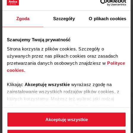
Podanie
Zgoda
Szczegóły
O plikach cookies
Podawaj gorącą zupę pomidorową, udekorowaną świeżymi
liśćmi bazylii.
Szanujemy Twoją prywatność
Strona korzysta z plików cookies. Szczegóły o
Zobacz inne przepisy z
używanych przez nas plikach cookies oraz zasadach
przetwarzania danych osobowych znajdziesz w
Polityce
wykorzystaniem
cookies.
piekarnika parowego FullSteam
Klikając
Akceptuję wszystkie
wyrażasz zgodę na
zainstalowanie wszystkich rodzajów plików cookies, z
Ciasta i desery
Danie mięsne
Ryby
Danie wege
których korzystamy. Możesz też wybrać jaki rodzaj
plików cookies zainstalujemy na Twoim urządzeniu,
klikając
Zmień ustawienia.
Akceptuję wszystkie
W każdej chwili możesz zmienić wybrane przez Ciebie