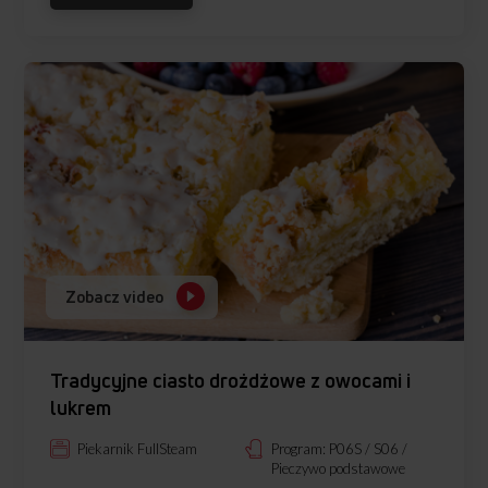
Zobacz video
Tradycyjne ciasto drożdżowe z owocami i
lukrem
Piekarnik FullSteam
Program: P06S / S06 /
Pieczywo podstawowe