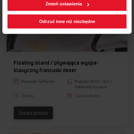
ustawienia plików cookies wchodząc w zakładkę
Zmień ustawienia
Polityka cookies.
Odrzuć inne niż niezbędne
Floating island / pływająca wyspa-
klasyczny francuski deser
Piekarnik FullSteam
Program: P01S / S01 /
Gotowanie na parze
10 min.
Ciasta i desery
Zobacz przepis