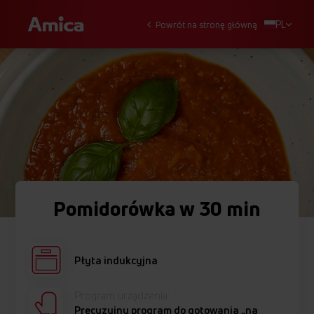
PL
Powrót na stronę główną
Pomidorówka w 30 min
Płyta indukcyjna
Program urządzenia:
Precyzyjny program do gotowania „na