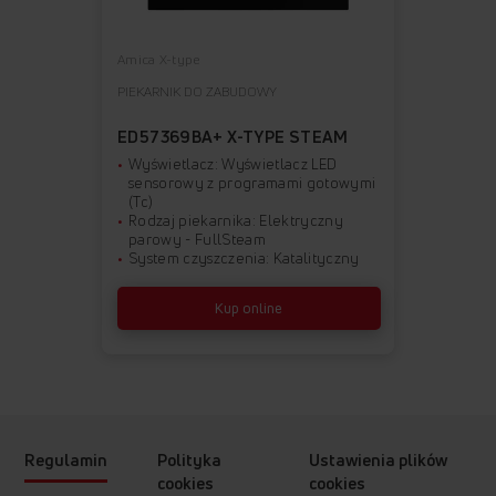
Amica X-type
PIEKARNIK DO ZABUDOWY
ED57369BA+ X-TYPE STEAM
Wyświetlacz: Wyświetlacz LED
sensorowy z programami gotowymi
(Tc)
Rodzaj piekarnika: Elektryczny
parowy - FullSteam
System czyszczenia: Katalityczny
Kup online
Regulamin
Polityka
Ustawienia plików
cookies
cookies