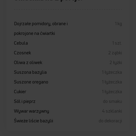
Dojrzałe pomidory, obrane i
1 kg
pokrojone na ćwiartki
Cebula
1 szt.
Czosnek
2 ząbki
Oliwa z oliwek
2 łyżki
Suszona bazylia
1 łyżeczka
Suszone oregano
1 łyżeczka
Cukier
1 łyżeczka
Sól i pieprz
do smaku
Wywar warzywny
4 szklanki
Świeże liście bazylii
do dekoracji