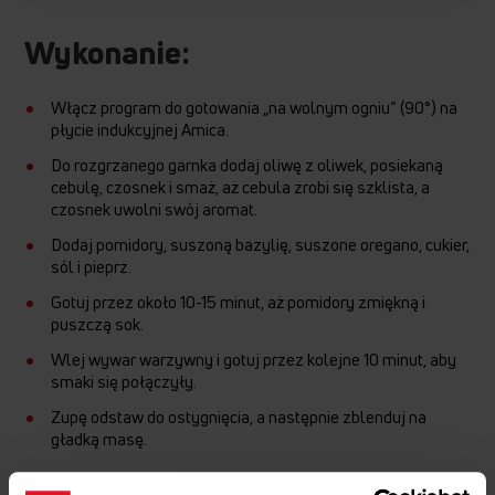
Wykonanie:
Włącz program do gotowania „na wolnym ogniu” (90°) na
płycie indukcyjnej Amica.
Do rozgrzanego garnka dodaj oliwę z oliwek, posiekaną
cebulę, czosnek i smaż, aż cebula zrobi się szklista, a
czosnek uwolni swój aromat.
Dodaj pomidory, suszoną bazylię, suszone oregano, cukier,
sól i pieprz.
Gotuj przez około 10-15 minut, aż pomidory zmiękną i
puszczą sok.
Wlej wywar warzywny i gotuj przez kolejne 10 minut, aby
smaki się połączyły.
Zupę odstaw do ostygnięcia, a następnie zblenduj na
gładką masę.