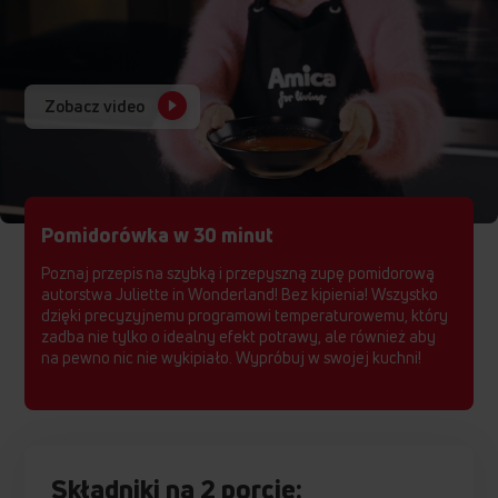
Zobacz video
Pomidorówka w 30 minut
Poznaj przepis na szybką i przepyszną zupę pomidorową
autorstwa Juliette in Wonderland! Bez kipienia! Wszystko
dzięki precyzyjnemu programowi temperaturowemu, który
zadba nie tylko o idealny efekt potrawy, ale również aby
na pewno nic nie wykipiało. Wypróbuj w swojej kuchni!
Składniki na 2 porcje: